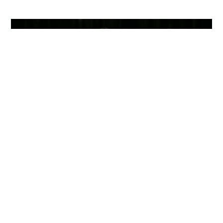
Experiències que
marquen
“Una experiència única! Els infants han après ciència
jugant i treballant en equip. Tornem plens d’emoció i
descobriments!”
Miquel López
Mestre d'educació infantil