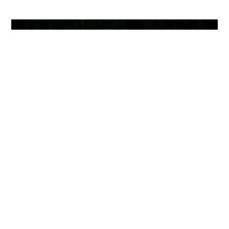
Experiències que
marquen
“Una experiència única! Els infants han après ciència
jugant i treballant en equip. Tornem plens d’emoció i
descobriments!”
Miquel López
Mestre d'educació infantil